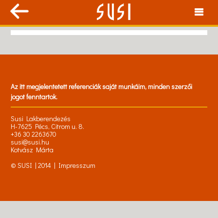
Az itt megjelentetett referenciák saját munkáim, minden szerzői
jogot fenntartok.
Susi Lakberendezés
H-7625 Pécs, Citrom u. 8.
+36 30 2263670
susi@susi.hu
Kotvász Márta
© SUSI | 2014 |
Impresszum