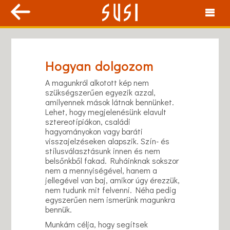
Hogyan dolgozom
A magunkról alkotott kép nem
szükségszerűen egyezik azzal,
amilyennek mások látnak bennünket.
Lehet, hogy megjelenésünk elavult
sztereotípiákon, családi
hagyományokon vagy baráti
visszajelzéseken alapszik. Szín- és
stílusválasztásunk innen és nem
belsőnkből fakad. Ruháinknak sokszor
nem a mennyiségével, hanem a
jellegével van baj, amikor úgy érezzük,
nem tudunk mit felvenni. Néha pedig
egyszerűen nem ismerünk magunkra
bennük.
Munkám célja, hogy segítsek