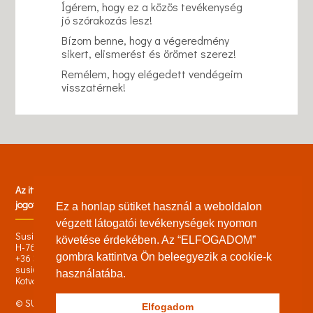
Ígérem, hogy ez a közös tevékenység
jó szórakozás lesz!
Bízom benne, hogy a végeredmény
sikert, elismerést és örömet szerez!
Remélem, hogy elégedett vendégeim
visszatérnek!
Az itt megjelentetett referenciák saját munkáim, minden szerzői
jogot fenntartok.
Ez a honlap sütiket használ a weboldalon
végzett látogatói tevékenységek nyomon
Susi Lakberendezés
követése érdekében. Az “ELFOGADOM”
H-7625 Pécs, Citrom u. 8.
gombra kattintva Ön beleegyezik a cookie-k
+36 30 2263670
susi@susi.hu
használatába.
Kotvász Márta
© SUSI | 2014 |
Impresszum
Elfogadom