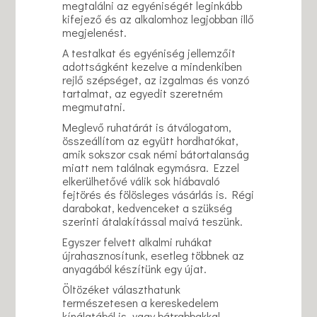
megtalálni az egyéniségét leginkább
kifejező és az alkalomhoz legjobban illő
megjelenést.
A testalkat és egyéniség jellemzőit
adottságként kezelve a mindenkiben
rejlő szépséget, az izgalmas és vonzó
tartalmat, az egyedit szeretném
megmutatni.
Meglevő ruhatárát is átválogatom,
összeállítom az együtt hordhatókat,
amik sokszor csak némi bátortalanság
miatt nem találnak egymásra. Ezzel
elkerülhetővé válik sok hiábavaló
fejtörés és fölösleges vásárlás is. Régi
darabokat, kedvenceket a szükség
szerinti átalakítással maivá teszünk.
Egyszer felvett alkalmi ruhákat
újrahasznosítunk, esetleg többnek az
anyagából készítünk egy újat.
Öltözéket választhatunk
természetesen a kereskedelem
kínálatából is, vagy bátrabbakkal