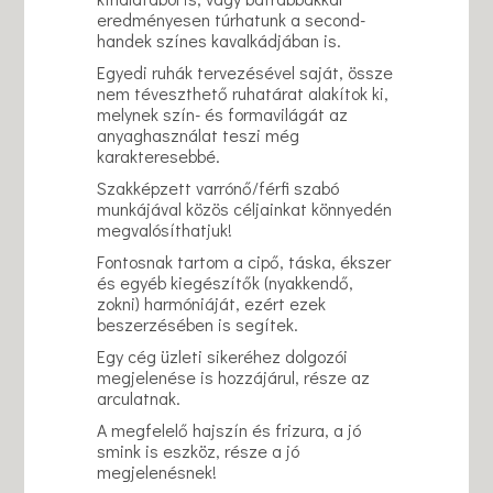
eredményesen túrhatunk a second-
handek színes kavalkádjában is.
Egyedi ruhák tervezésével saját, össze
nem téveszthető ruhatárat alakítok ki,
melynek szín- és formavilágát az
anyaghasználat teszi még
karakteresebbé.
Szakképzett varrónő/férfi szabó
munkájával közös céljainkat könnyedén
megvalósíthatjuk!
Fontosnak tartom a cipő, táska, ékszer
és egyéb kiegészítők (nyakkendő,
zokni) harmóniáját, ezért ezek
beszerzésében is segítek.
Egy cég üzleti sikeréhez dolgozói
megjelenése is hozzájárul, része az
arculatnak.
A megfelelő hajszín és frizura, a jó
smink is eszköz, része a jó
megjelenésnek!