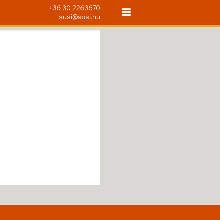
+36 30 2263670
susi@susi.hu