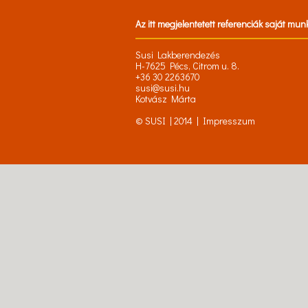
Az itt megjelentetett referenciák saját mun
Susi Lakberendezés
H-7625 Pécs, Citrom u. 8.
+36 30 2263670
susi@susi.hu
Kotvász Márta
© SUSI | 2014 |
Impresszum