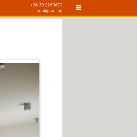
+36 30 2263670
susi@susi.hu